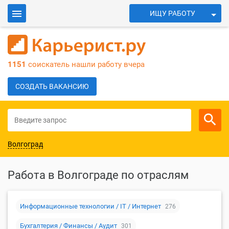
ИЩУ РАБОТУ
ИЩУ СОТРУДНИКОВ
Войти
1151
соискатель нашли работу вчера
Для работодателей
СОЗДАТЬ ВАКАНСИЮ
Волгоград
Работа в Волгограде по отраслям
Информационные технологии / IT / Интернет
276
Бухгалтерия / Финансы / Аудит
301